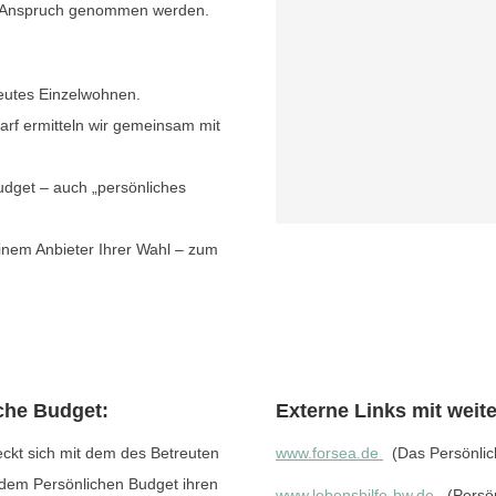
n Anspruch genommen werden.
treutes Einzelwohnen.
darf ermitteln wir gemeinsam mit
udget – auch „persönliches
inem Anbieter Ihrer Wahl – zum
che Budget:
Externe Links mit weit
ckt sich mit dem des Betreuten
www.forsea.de
(Das Persönlic
 dem Persönlichen Budget ihren
www.lebenshilfe-bw.de
(Persön