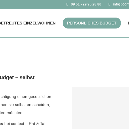
09 51 - 29 95 28 80
info@con
BETREUTES EINZELWOHNEN
PERSÖNLICHES BUDGET
udget – selbst
chtigung einen gesetzlichen
nnen sie selbst entscheiden,
lten möchten.
ns
bei context – Rat & Tat