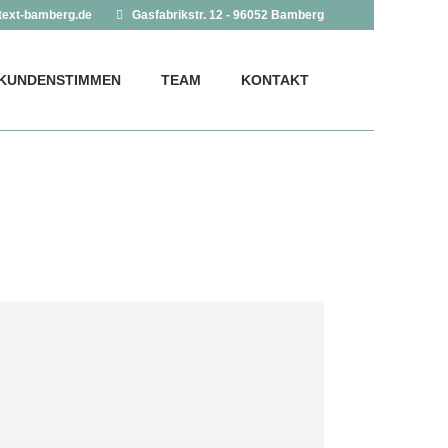
text-bamberg.de
Gasfabrikstr. 12 - 96052 Bamberg
KUNDENSTIMMEN
TEAM
KONTAKT