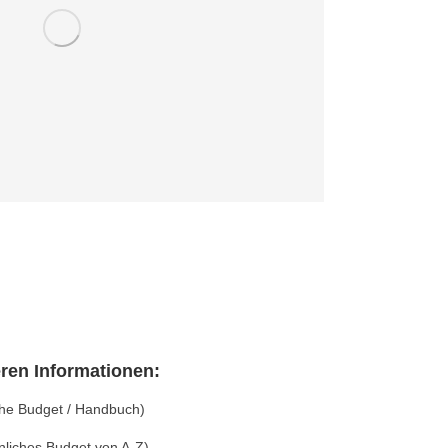
eren Informationen:
he Budget / Handbuch)
liches Budget von A-Z)